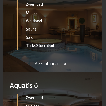
Zwembad
Alle dagen doorlopend geopend van
9:00 tot 23:00 ook zaterdag en zondag.
Minibar
Whirlpool
Afspraak maken
Sauna
Salon
Turks Stoombad
Meer informatie
Aquatis 6
Zwembad