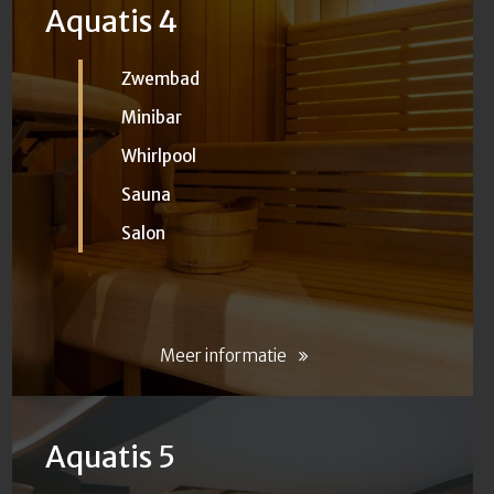
Aquatis 4
Zwembad
Minibar
Whirlpool
Sauna
Salon
Meer informatie
LUXE PRIVÉ SAUNA EN
WELLNESS
Aquatis 5