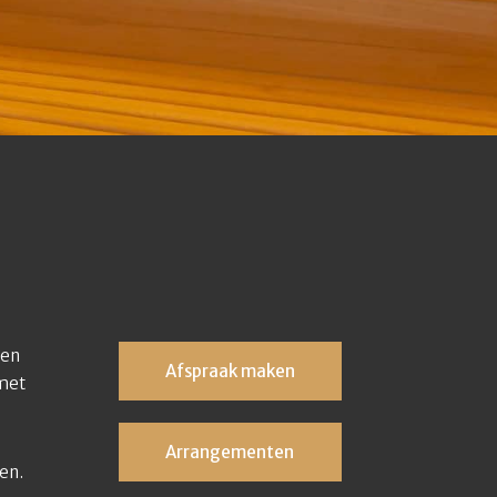
ren
Afspraak maken
 met
Arrangementen
en.