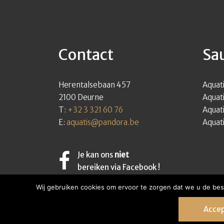
Contact
Sa
Herentalsebaan 457
Aquati
2100 Deurne
Aquati
T:
+32 3 321 60 76
Aquati
E:
aquatis@pandora.be
Aquati
Je kan ons
niet
bereiken via Facebook !
Wij gebruiken cookies om ervoor te zorgen dat we u de bes
Acce
Copyright
2026
Aquatis