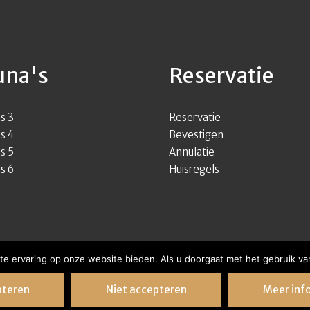
una's
Reservatie
s 3
Reservatie
s 4
Bevestigen
s 5
Annulatie
s 6
Huisregels
te ervaring op onze website bieden. Als u doorgaat met het gebruik van
pteren
Niet accepteren
Meer inf
Sitemap
|
Algemene voorwaarden
O