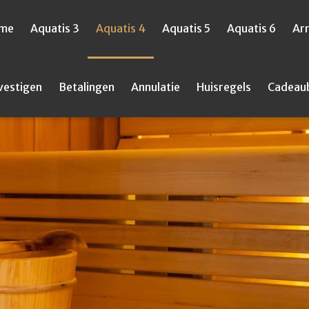
me
Aquatis 3
Aquatis 4
Aquatis 5
Aquatis 6
Ar
vestigen
Betalingen
Annulatie
Huisregels
Cadeau