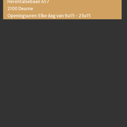
Herentalsebaan 457
2100 Deurne
Openingsuren: Elke dag van 9u15 - 23u15